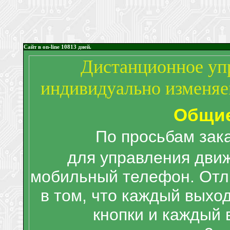
Сайт в on-line
10813
дней.
Дистанционное упр
индивидуально изменяе
Общие
По просьбам зак
для управления дви
мобильный телефон. Отл
в том, что каждый выхо
кнопки и каждый