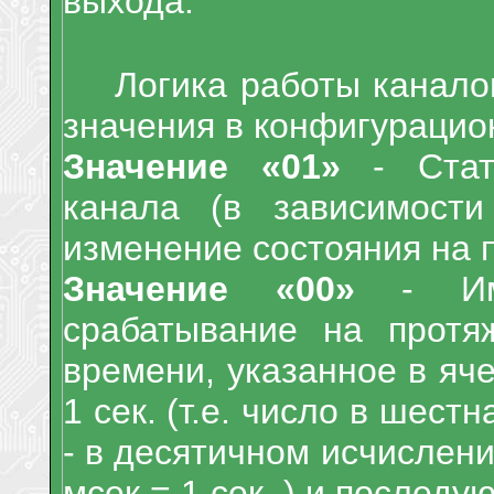
выхода.
Логика работы канало
значения в конфигурацио
Значение «01»
- Стати
канала (в зависимости
изменение состояния на 
Значение «00»
- Импу
срабатывание на протя
времени, указанное в яч
1 сек. (т.е. число в шес
- в десятичном исчислени
мсек = 1 сек. ) и последу