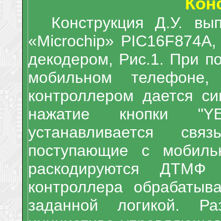
Кон
Конструкция Д.У. вы
«
Microchip
»
PIC
16
F
874А,
декодером, Рис.1.
При по
мобильном телефоне
контроллером дается си
нажатие кнопки "
Y
устанавливается св
поступающие с мобиль
раскодируются ДТМФ
контроллера обрабатыва
заданной логикой. Р